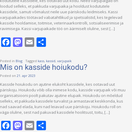
kodututele kassidele, kes ootavad uut kodu. Need varjupaigad on
loodud selleks, et pakkuda varjupaika ja hooldust kodututele
kassidele, samuti võimalust neile uue päriskodu leidmiseks. Kassi
varjupaikades töötavad vabatahtlikud ja spetsialistid, kes tegelevad
kasside hooldamise, toitmise, veterinaarkontrolli, sotsialiseerimise ja
ravimisega. Kassi varjupaikade töö on äärmiselt oluline, sest […]
Facebook
Mastodon
Email
Share
Posted in
Blog
Tagged
kass
,
kassid
,
varjupaik
Mis on kasside hoiukodu?
Posted on
21. apr 2023
Kasside hoiukodu on ajutine elukoht kassidele, kes ootavad uut
päriskoju. Hoiukodu võib olla inimese kodu, kasside varjupaik või muu
organisatsiooni poolt pakutav ajutine elupaik. Hoiukodu on mõeldud
selleks, et pakkuda kassidele turvalist ja armastavat keskkonda, kus
nad saavad elada, kuni nad leiavad uue päriskoju. Hoiukodu roll on
väga oluline, sest nad pakuvad kassidele hoolitsust, toitu, […]
Facebook
Mastodon
Email
Share