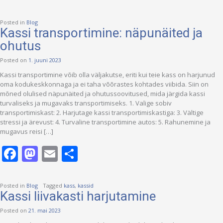
Posted in
Blog
Kassi transportimine: näpunäited ja
ohutus
Posted on
1. juuni 2023
Kassi transportimine võib olla väljakutse, eriti kui teie kass on harjunud
oma kodukeskkonnaga ja ei taha võõrastes kohtades viibida. Siin on
mõned olulised näpunäited ja ohutussoovitused, mida järgida kassi
turvaliseks ja mugavaks transportimiseks. 1. Valige sobiv
transportimiskast: 2. Harjutage kassi transportimiskastiga: 3. Vältige
stressi ja ärevust: 4. Turvaline transportimine autos: 5. Rahunemine ja
mugavus reisi […]
Facebook
Mastodon
Email
Share
Posted in
Blog
Tagged
kass
,
kassid
Kassi liivakasti harjutamine
Posted on
21. mai 2023