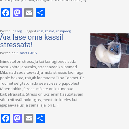
Facebook
Mastodon
Email
Share
Posted in
Blog
Tagged
kass
,
kassid
,
kassipoeg
Ära lase oma kassil
stressata!
Posted on
2. märts 2015
Inimestel on stress. Ja kui kunagi peeti seda
seisukohta jaburaks, stressavad ka loomad.
Miks nad seda teevad ja mida stressis loomaga
peale hakata, räägib loomaarst Tiina Toomet. Dr
Toomet selgitab, mida see stress õigupoolest
tähendabki: „Stressi mõiste on kujunenud
käibefraasiks. Stress on üks enim kasutatavaid
sõnu nii psühholoogias, meditsiinikeeles kui
igapäevaelus ja samal ajal on […]
Facebook
Mastodon
Email
Share