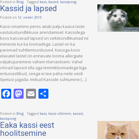
Posted in
Blog
Tagged
kass
,
kassid
,
kassipoeg
Kassid ja lapsed
Posted on
12. veebr 2015
Kassi omamine peres aitab palju kaasa laste
vastutustundlikkuse arendamisel. Kassidega
koos kasvavad lapsed on seltskondlikumad nii
inimeste kui ka loomadega. Lastel on ka
paremad suhtlemisoskused. Kassiga koos
elavatel lastel on erinevate looma allergiate
väljakujunemine vähem tõenäolisem. Vahel
võivad lapsed olla aga lemmikloomadega liiga
entusiastlikud, seega ei tee paha neile veidi
õpetusi jagada. Imikud Kasside suhtumine […]
Facebook
Mastodon
Email
Share
Posted in
Blog
Tagged
kass
,
kassi võtmine
,
kassid
,
kassipoeg
Eaka kassi eest
hoolitsemine