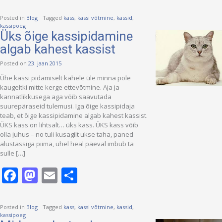
Posted in
Blog
Tagged
kass
,
kassi võtmine
,
kassid
,
kassipoeg
Üks õige kassipidamine
algab kahest kassist
Posted on
23. jaan 2015
Ühe kassi pidamiselt kahele üle minna pole
kaugeltki mitte kerge ettevõtmine. Aja ja
kannatlikkusega aga võib saavutada
suurepäraseid tulemusi. Iga õige kassipidaja
teab, et õige kassipidamine algab kahest kassist.
ÜKS kass on lihtsalt… üks kass. ÜKS kass võib
olla juhus – no tuli kusagilt ukse taha, paned
alustassiga piima, ühel heal päeval imbub ta
sulle […]
Facebook
Mastodon
Email
Share
Posted in
Blog
Tagged
kass
,
kassi võtmine
,
kassid
,
kassipoeg