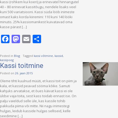
kassi (rohkem kui koeri) ja erinevatel hinnangutel
40 – 80 erinevat kassitõugu, nendele lisaks veel
kuni 500 variatsiooni. Kassi süda lööb inimeste
omast kaks korda kiiremini: 110 kuni 140 lööki
minutis. 25% kassiomanikest kuivatavad oma
kasse pärast […]
Facebook
Mastodon
Email
Share
Posted in
Blog
Tagged
kassi võtmine
,
kassid
,
kassipoeg
Kassi toitmine
Posted on
26. jaan 2015
Oleme tihti kuulnud müüti, et kassi toit on piim ja
kala, et kassid peavad sööma kõike. Samuti
kahjuks arvatakse, et õues käivat kassi ei ole
üldse vaja toita, sest kass toidab ennast ise. On
palju vaieldud selle üle, kas kassile tohib
pakkuda piima või mitte. Nii nagu inimestegi
hulgas, leidub kasside hulgas selliseid, kelle
seedimine […]