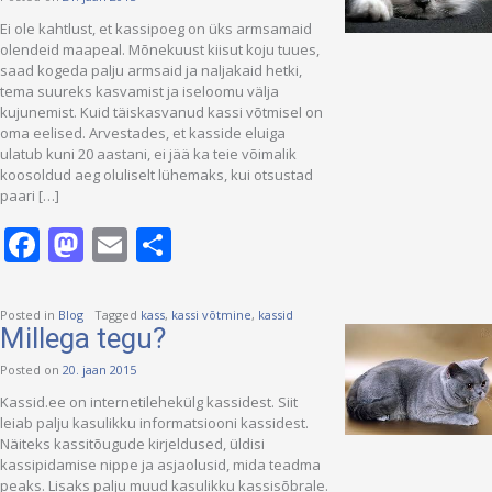
Ei ole kahtlust, et kassipoeg on üks armsamaid
olendeid maapeal. Mõnekuust kiisut koju tuues,
saad kogeda palju armsaid ja naljakaid hetki,
tema suureks kasvamist ja iseloomu välja
kujunemist. Kuid täiskasvanud kassi võtmisel on
oma eelised. Arvestades, et kasside eluiga
ulatub kuni 20 aastani, ei jää ka teie võimalik
koosoldud aeg oluliselt lühemaks, kui otsustad
paari […]
Facebook
Mastodon
Email
Share
Posted in
Blog
Tagged
kass
,
kassi võtmine
,
kassid
Millega tegu?
Posted on
20. jaan 2015
Kassid.ee on internetilehekülg kassidest. Siit
leiab palju kasulikku informatsiooni kassidest.
Näiteks kassitõugude kirjeldused, üldisi
kassipidamise nippe ja asjaolusid, mida teadma
peaks. Lisaks palju muud kasulikku kassisõbrale.