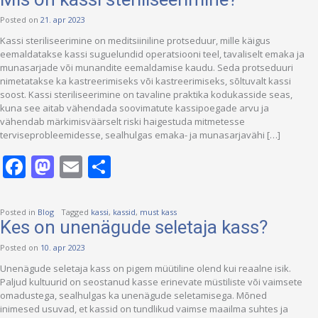
Posted on
21. apr 2023
Kassi steriliseerimine on meditsiiniline protseduur, mille käigus
eemaldatakse kassi suguelundid operatsiooni teel, tavaliselt emaka ja
munasarjade või munandite eemaldamise kaudu. Seda protseduuri
nimetatakse ka kastreerimiseks või kastreerimiseks, sõltuvalt kassi
soost. Kassi steriliseerimine on tavaline praktika kodukasside seas,
kuna see aitab vähendada soovimatute kassipoegade arvu ja
vähendab märkimisväärselt riski haigestuda mitmetesse
terviseprobleemidesse, sealhulgas emaka- ja munasarjavähi […]
Facebook
Mastodon
Email
Share
Posted in
Blog
Tagged
kassi
,
kassid
,
must kass
Kes on unenägude seletaja kass?
Posted on
10. apr 2023
Unenägude seletaja kass on pigem müütiline olend kui reaalne isik.
Paljud kultuurid on seostanud kasse erinevate müstiliste või vaimsete
omadustega, sealhulgas ka unenägude seletamisega. Mõned
inimesed usuvad, et kassid on tundlikud vaimse maailma suhtes ja