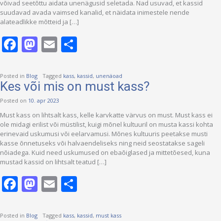
võivad seetõttu aidata unenägusid seletada. Nad usuvad, et kassid
suudavad avada vaimsed kanalid, et näidata inimestele nende
alateadlikke mõtteid ja […]
Facebook
Mastodon
Email
Share
Posted in
Blog
Tagged
kass
,
kassid
,
unenäoad
Kes või mis on must kass?
Posted on
10. apr 2023
Must kass on lihtsalt kass, kelle karvkatte värvus on must. Must kass ei
ole midagi erilist või müstilist, kuigi mõnel kultuuril on musta kassi kohta
erinevaid uskumusi või eelarvamusi. Mõnes kultuuris peetakse musti
kasse õnnetuseks või halvaendeliseks ning neid seostatakse sageli
nõiadega. Kuid need uskumused on ebaõiglased ja mittetõesed, kuna
mustad kassid on lihtsalt teatud […]
Facebook
Mastodon
Email
Share
Posted in
Blog
Tagged
kass
,
kassid
,
must kass