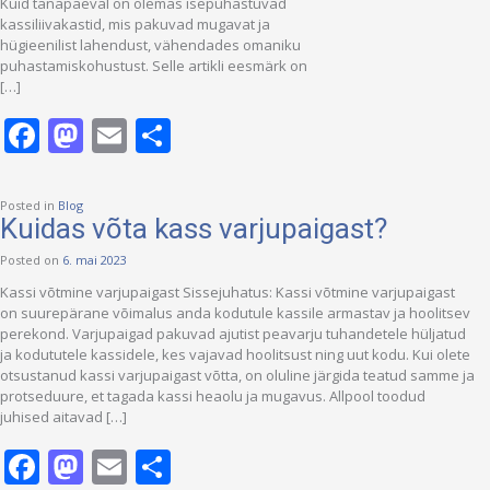
Kuid tänapäeval on olemas isepuhastuvad
kassiliivakastid, mis pakuvad mugavat ja
hügieenilist lahendust, vähendades omaniku
puhastamiskohustust. Selle artikli eesmärk on
[…]
Facebook
Mastodon
Email
Share
Posted in
Blog
Kuidas võta kass varjupaigast?
Posted on
6. mai 2023
Kassi võtmine varjupaigast Sissejuhatus: Kassi võtmine varjupaigast
on suurepärane võimalus anda kodutule kassile armastav ja hoolitsev
perekond. Varjupaigad pakuvad ajutist peavarju tuhandetele hüljatud
ja kodututele kassidele, kes vajavad hoolitsust ning uut kodu. Kui olete
otsustanud kassi varjupaigast võtta, on oluline järgida teatud samme ja
protseduure, et tagada kassi heaolu ja mugavus. Allpool toodud
juhised aitavad […]
Facebook
Mastodon
Email
Share