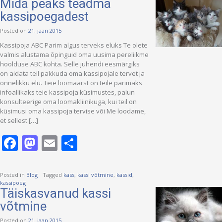
Mida peaks teadma
kassipoegadest
Posted on
21. jaan 2015
Kassipoja ABC Parim algus terveks eluks Te olete
valmis alustama õpinguid oma uusima pereliikme
hoolduse ABC kohta. Selle juhendi eesmärgiks
on aidata teil pakkuda oma kassipojale tervet ja
õnnelikku elu. Teie loomaarst on teile parimaks
infoallikaks teie kassipoja küsimustes, palun
konsulteerige oma loomakliinikuga, kui teil on
küsimusi oma kassipoja tervise või Me loodame,
et sellest […]
Facebook
Mastodon
Email
Share
Posted in
Blog
Tagged
kass
,
kassi võtmine
,
kassid
,
kassipoeg
Täiskasvanud kassi
võtmine
Posted on
21. jaan 2015