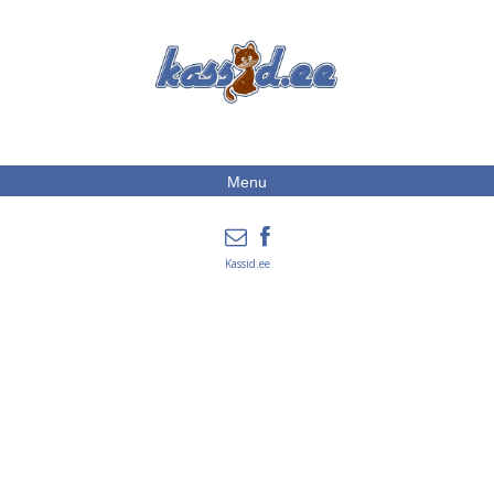
Menu
Kassid.ee