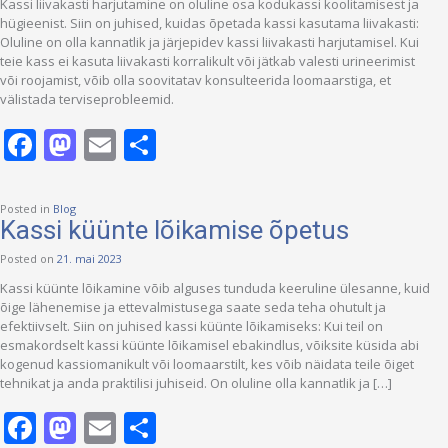
Kassi liivakasti harjutamine on oluline osa kodukassi koolitamisest ja
hügieenist. Siin on juhised, kuidas õpetada kassi kasutama liivakasti:
Oluline on olla kannatlik ja järjepidev kassi liivakasti harjutamisel. Kui
teie kass ei kasuta liivakasti korralikult või jätkab valesti urineerimist
või roojamist, võib olla soovitatav konsulteerida loomaarstiga, et
välistada terviseprobleemid.
Facebook
Mastodon
Email
Share
Posted in
Blog
Kassi küünte lõikamise õpetus
Posted on
21. mai 2023
Kassi küünte lõikamine võib alguses tunduda keeruline ülesanne, kuid
õige lähenemise ja ettevalmistusega saate seda teha ohutult ja
efektiivselt. Siin on juhised kassi küünte lõikamiseks: Kui teil on
esmakordselt kassi küünte lõikamisel ebakindlus, võiksite küsida abi
kogenud kassiomanikult või loomaarstilt, kes võib näidata teile õiget
tehnikat ja anda praktilisi juhiseid. On oluline olla kannatlik ja […]
Facebook
Mastodon
Email
Share