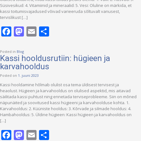
Süsivesikud: 4. Vitamiinid ja mineraalid: 5. Vesi: Oluline on märkida, et
kassi toitumisvajadused võivad varieeruda sõltuvalt vanusest,
tervislikust […]
Facebook
Mastodon
Email
Share
Posted in
Blog
Kassi hooldusrutiin: hügieen ja
karvahooldus
Posted on
1. juuni 2023
Kassi hooldamine hõlmab olulist osa tema üldisest tervisest ja
heaolust. Hügieen ja karvahooldus on olulised aspektid, mis aitavad
säilitada kassi puhtust ning ennetada terviseprobleeme. Siin on mõned
näpunäited ja soovitused kassi hügieeni ja karvahoolduse kohta. 1.
Karvahooldus: 2. Küüniste hooldus: 3. Kõrvade ja silmade hooldus: 4.
Hambahooldus: 5. Üldine hügieen: Kassi hügieen ja karvahooldus on
[…]
Facebook
Mastodon
Email
Share