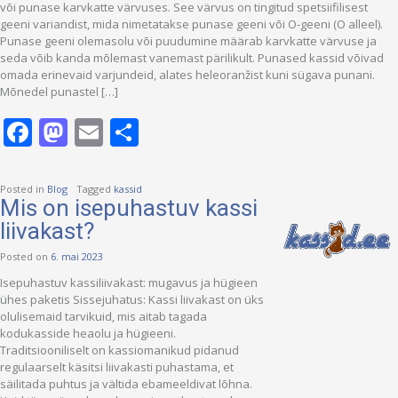
või punase karvkatte värvuses. See värvus on tingitud spetsiifilisest
geeni variandist, mida nimetatakse punase geeni või O-geeni (O alleel).
Punase geeni olemasolu või puudumine määrab karvkatte värvuse ja
seda võib kanda mõlemast vanemast pärilikult. Punased kassid võivad
omada erinevaid varjundeid, alates heleoranžist kuni sügava punani.
Mõnedel punastel […]
Facebook
Mastodon
Email
Share
Posted in
Blog
Tagged
kassid
Mis on isepuhastuv kassi
liivakast?
Posted on
6. mai 2023
Isepuhastuv kassiliivakast: mugavus ja hügieen
ühes paketis Sissejuhatus: Kassi liivakast on üks
olulisemaid tarvikuid, mis aitab tagada
kodukasside heaolu ja hügieeni.
Traditsiooniliselt on kassiomanikud pidanud
regulaarselt käsitsi liivakasti puhastama, et
säilitada puhtus ja vältida ebameeldivat lõhna.