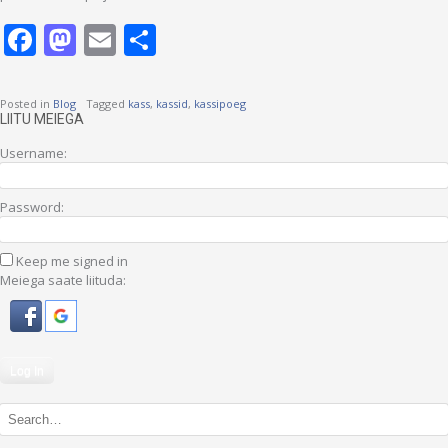
Facebook
Mastodon
Email
Share
Posted in
Blog
Tagged
kass
,
kassid
,
kassipoeg
LIITU MEIEGA
Username:
Password:
Keep me signed in
Meiega saate liituda:
Log In