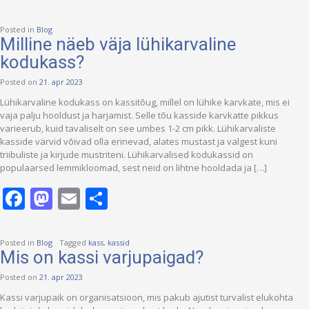
Posted in
Blog
Milline näeb väja lühikarvaline
kodukass?
Posted on
21. apr 2023
Lühikarvaline kodukass on kassitõug, millel on lühike karvkate, mis ei
vaja palju hooldust ja harjamist. Selle tõu kasside karvkatte pikkus
varieerub, kuid tavaliselt on see umbes 1-2 cm pikk. Lühikarvaliste
kasside värvid võivad olla erinevad, alates mustast ja valgest kuni
triibuliste ja kirjude mustriteni. Lühikarvalised kodukassid on
populaarsed lemmikloomad, sest neid on lihtne hooldada ja […]
Facebook
Mastodon
Email
Share
Posted in
Blog
Tagged
kass
,
kassid
Mis on kassi varjupaigad?
Posted on
21. apr 2023
Kassi varjupaik on organisatsioon, mis pakub ajutist turvalist elukohta