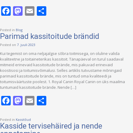
Facebook
Mastodon
Email
Share
Posted in
Blog
Parimad kassitoitude brändid
Posted on
7. juuli 2023
Kui tegemist on oma neljajalgse sõbra toitmisega, on oluline valida
kvaliteetne ja toitaineterikas kassitoit. Tänapäeval on turul saadaval
mitmeid erinevaid kassitoitude brände, mis pakuvad erinevaid
koostisosi ja toitumisvõimalusi. Selles artiklis tutvustame mõningaid
parimaid kassitoitude brände, mis on tuntud oma kvaliteedi ja
toitumisväärtuste poolest. 1. Royal Canin Royal Canin on üks maailma
tuntumaid kassitoitude brände. Nende […]
Facebook
Mastodon
Email
Share
Posted in
Kassitõud
Kasside tervisehäired ja nende