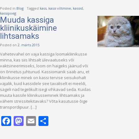
Posted in
Blog
Tagged
kass
,
kassi võtmine
,
kassid
,
kassipoeg
Muuda kassiga
kliinikuskäimine
lihtsamaks
Posted on
2. märts 2015
Vahetevahel on vaja kassiga loomakliinikusse
minna, kas siis lihtsalt ülevaatuseks või
vaktsineerimiseks, loom on haigeks jäänud või
on õnnetus juhtunud. Kassiomanik saab aru, et
kliinikusse minek on kassi tervise seisukohalt
vajalik, kuid kassidele see tavaliselt ei meeldi,
sageli nad tegelikult isegi vihkavad seda. Kuidas
muuta kassile kliinikusseminek lihtsamaks ja
vähem stressitekitavaks? Võta kasutusse õige
transpordipuur. […]
Facebook
Mastodon
Email
Share