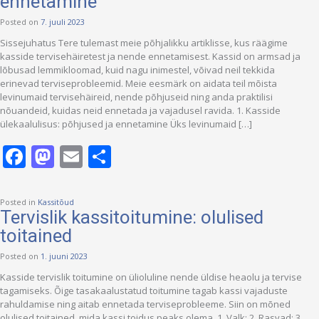
ennetamine
Posted on
7. juuli 2023
Sissejuhatus Tere tulemast meie põhjalikku artiklisse, kus räägime
kasside tervisehäiretest ja nende ennetamisest. Kassid on armsad ja
lõbusad lemmikloomad, kuid nagu inimestel, võivad neil tekkida
erinevad terviseprobleemid. Meie eesmärk on aidata teil mõista
levinumaid tervisehäireid, nende põhjuseid ning anda praktilisi
nõuandeid, kuidas neid ennetada ja vajadusel ravida. 1. Kasside
ülekaalulisus: põhjused ja ennetamine Üks levinumaid […]
Facebook
Mastodon
Email
Share
Posted in
Kassitõud
Tervislik kassitoitumine: olulised
toitained
Posted on
1. juuni 2023
Kasside tervislik toitumine on ülioluline nende üldise heaolu ja tervise
tagamiseks. Õige tasakaalustatud toitumine tagab kassi vajaduste
rahuldamise ning aitab ennetada terviseprobleeme. Siin on mõned
olulised toitained, mida kassi toidus peaks olema. 1. Valk: 2. Rasvad: 3.