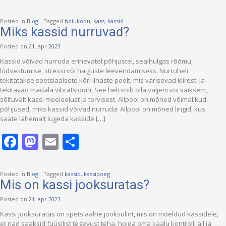
Posted in
Blog
Tagged
hoiukodu
,
kass
,
kassid
Miks kassid nurruvad?
Posted on
21. apr 2023
Kassid võivad nurruda erinevatel põhjustel, sealhulgas rõõmu,
lõdvestumise, stressi või haiguste leevendamiseks. Nurruheli
tekitatakse spetsiaalsete kõri lihaste poolt, mis värisevad kiiresti ja
tekitavad madala vibratsiooni. See heli võib olla valjem või vaiksem,
sõltuvalt kassi meeleolust ja tervisest. Allpool on mõned võimalikud
põhjused, miks kassid võivad nurruda: Allpool on mõned lingid, kus
saate lähemalt lugeda kasside […]
Facebook
Mastodon
Email
Share
Posted in
Blog
Tagged
kassid
,
kassipoeg
Mis on kassi jooksuratas?
Posted on
21. apr 2023
Kassi jooksuratas on spetsiaalne jooksulint, mis on mõeldud kassidele,
et nad saaksid füüsilist tegevust teha, hoida oma kaalu kontrolli all ja