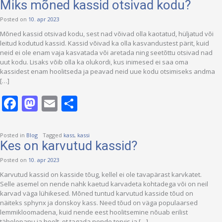
Miks mõned kassid otsivad kodu?
Posted on
10. apr 2023
Mõned kassid otsivad kodu, sest nad võivad olla kaotatud, hüljatud või
leitud kodutud kassid. Kassid võivad ka olla kasvandustest pärit, kuid
neid ei ole enam vaja kasvatada või aretada ning seetõttu otsivad nad
uut kodu. Lisaks võib olla ka olukordi, kus inimesed ei saa oma
kassidest enam hoolitseda ja peavad neid uue kodu otsimiseks andma
[…]
Facebook
Mastodon
Email
Share
Posted in
Blog
Tagged
kass
,
kassi
Kes on karvutud kassid?
Posted on
10. apr 2023
Karvutud kassid on kasside tõug, kellel ei ole tavapärast karvkatet.
Selle asemel on nende nahk kaetud karvadeta kohtadega või on neil
karvad väga lühikesed. Mõned tuntud karvutud kasside tõud on
näiteks sphynx ja donskoy kass. Need tõud on väga populaarsed
lemmikloomadena, kuid nende eest hoolitsemine nõuab erilist
tähelepanu ja hoolt, et tagada nende tervis ja […]