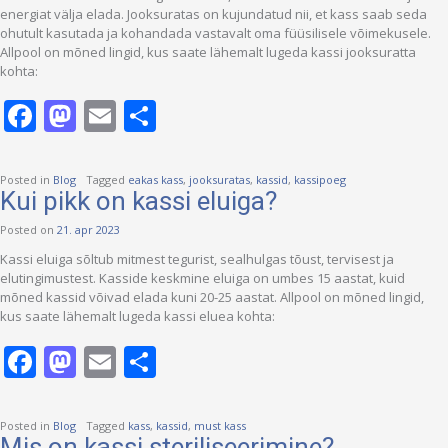
energiat välja elada. Jooksuratas on kujundatud nii, et kass saab seda
ohutult kasutada ja kohandada vastavalt oma füüsilisele võimekusele.
Allpool on mõned lingid, kus saate lähemalt lugeda kassi jooksuratta
kohta:
Facebook
Mastodon
Email
Share
Posted in
Blog
Tagged
eakas kass
,
jooksuratas
,
kassid
,
kassipoeg
Kui pikk on kassi eluiga?
Posted on
21. apr 2023
Kassi eluiga sõltub mitmest tegurist, sealhulgas tõust, tervisest ja
elutingimustest. Kasside keskmine eluiga on umbes 15 aastat, kuid
mõned kassid võivad elada kuni 20-25 aastat. Allpool on mõned lingid,
kus saate lähemalt lugeda kassi eluea kohta:
Facebook
Mastodon
Email
Share
Posted in
Blog
Tagged
kass
,
kassid
,
must kass
Mis on kassi steriliseerimine?