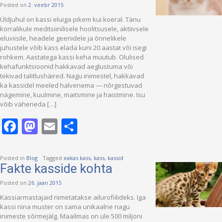
Posted on
2. veebr 2015
Üldjuhul on kassi eluiga pikem kui koeral. Tänu
korralikule meditsiinilisele hoolitsusele, aktiivsele
eluviisile, headele geenidele ja õnnelikele
juhustele võib kass elada kuni 20 aastat või isegi
rohkem. Aastatega kassi keha muutub. Olulised
kehafunktsioonid hakkavad aeglustuma või
tekivad talitlushäired. Nagu inimestel, hakkavad
ka kassidel meeled halvenema — nõrgestuvad
nägemine, kuulmine, maitsmine ja haistmine. Isu
võib väheneda […]
Facebook
Mastodon
Email
Share
Posted in
Blog
Tagged
eakas kass
,
kass
,
kassid
Fakte kasside kohta
Posted on
26. jaan 2015
Kassiarmastajaid nimetatakse ailurofiilideks. Iga
kassi nina muster on sama unikaalne nagu
inimeste sõrmejälg. Maailmas on üle 500 miljoni