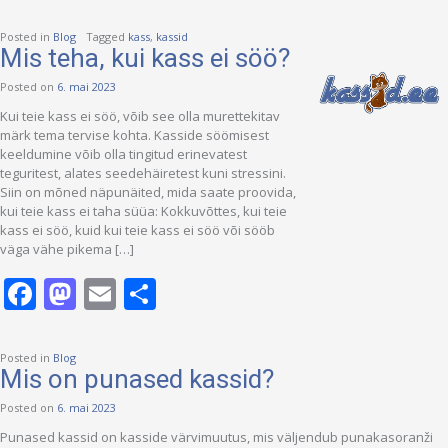
Posted in
Blog
Tagged
kass
,
kassid
Mis teha, kui kass ei söö?
Posted on
6. mai 2023
Kui teie kass ei söö, võib see olla murettekitav
märk tema tervise kohta. Kasside söömisest
keeldumine võib olla tingitud erinevatest
teguritest, alates seedehäiretest kuni stressini.
Siin on mõned näpunäited, mida saate proovida,
kui teie kass ei taha süüa: Kokkuvõttes, kui teie
kass ei söö, kuid kui teie kass ei söö või sööb
väga vähe pikema […]
Facebook
Mastodon
Email
Share
Posted in
Blog
Mis on punased kassid?
Posted on
6. mai 2023
Punased kassid on kasside värvimuutus, mis väljendub punakasoranži