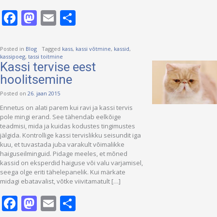
Facebook
Mastodon
Email
Share
Posted in
Blog
Tagged
kass
,
kassi võtmine
,
kassid
,
kassipoeg
,
tassi toitmine
Kassi tervise eest
hoolitsemine
Posted on
26. jaan 2015
Ennetus on alati parem kui ravi ja kassi tervis
pole mingi erand. See tähendab eelkõige
teadmisi, mida ja kuidas kodustes tingimustes
jälgida. Kontrollige kassi tervislikku seisundit iga
kuu, et tuvastada juba varakult võimalikke
haiguseilminguid. Pidage meeles, et mõned
kassid on eksperdid haiguse või valu varjamisel,
seega olge eriti tähelepanelik. Kui märkate
midagi ebatavalist, võtke viivitamatult […]
Facebook
Mastodon
Email
Share