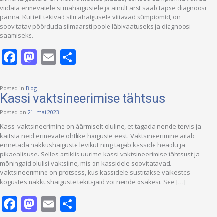
viidata erinevatele silmahaigustele ja ainult arst saab täpse diagnoosi
panna. Kui teil tekivad silmahaigusele viitavad sümptomid, on
soovitatav pöörduda silmaarsti poole läbivaatuseks ja diagnoosi
saamiseks.
Facebook
Mastodon
Email
Share
Posted in
Blog
Kassi vaktsineerimise tähtsus
Posted on
21. mai 2023
Kassi vaktsineerimine on äärmiselt oluline, et tagada nende tervis ja
kaitsta neid erinevate ohtlike haiguste eest. Vaktsineerimine aitab
ennetada nakkushaiguste levikut ning tagab kasside heaolu ja
pikaealisuse. Selles artiklis uurime kassi vaktsineerimise tähtsust ja
mõningaid olulisi vaktsiine, mis on kassidele soovitatavad.
Vaktsineerimine on protsess, kus kassidele süstitakse väikestes
kogustes nakkushaiguste tekitajaid või nende osakesi. See […]
Facebook
Mastodon
Email
Share