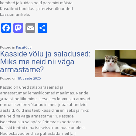
kombed ja kuidas neid paremini mõista.
Kasulikud hooldus- ja tervisenõuanded
kassiomanikele.
Facebook
Mastodon
Email
Share
Posted in
Kassitõud
Kasside võlu ja saladused:
Miks me neid nii väga
armastame?
Posted on
18. veebr 2025
Kassid on ühed salapärasemad ja
armastatumad lemmikloomad maailmas. Nende
graatsiline liikumine, iseseisev loomus ja armsad
nurrumised on võlunud inimesi juba tuhandeid
aastaid. Kuid mis teeb kassid nii eriliseks ja miks
me neid nii väga armastame? 1. Kasside
iseseisvus ja salapära Erinevalt koertest on
kassid tuntud oma iseseisva loomuse poolest.
Nad oskavad end ise puhastada, neil […]