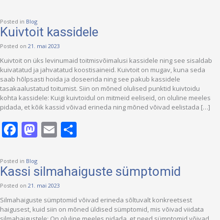
Posted in
Blog
Kuivtoit kassidele
Posted on
21. mai 2023
Kuivtoit on üks levinumaid toitmisvõimalusi kassidele ning see sisaldab
kuivatatud ja jahvatatud koostisaineid. Kuivtoit on mugav, kuna seda
saab hõlpsasti hoida ja doseerida ning see pakub kassidele
tasakaalustatud toitumist. Siin on mõned olulised punktid kuivtoidu
kohta kassidele: Kuigi kuivtoidul on mitmeid eeliseid, on oluline meeles
pidada, et kõik kassid võivad erineda ning mõned võivad eelistada […]
Facebook
Mastodon
Email
Share
Posted in
Blog
Kassi silmahaiguste sümptomid
Posted on
21. mai 2023
Silmahaiguste sümptomid võivad erineda sõltuvalt konkreetsest
haigusest, kuid siin on mõned üldised sümptomid, mis võivad viidata
silmahaigustele: On oluline meeles pidada, et need sümptomid võivad