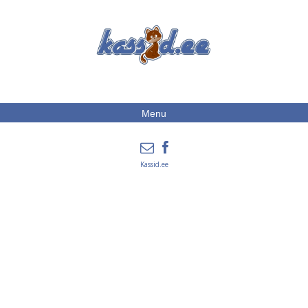
Menu
Kassid.ee