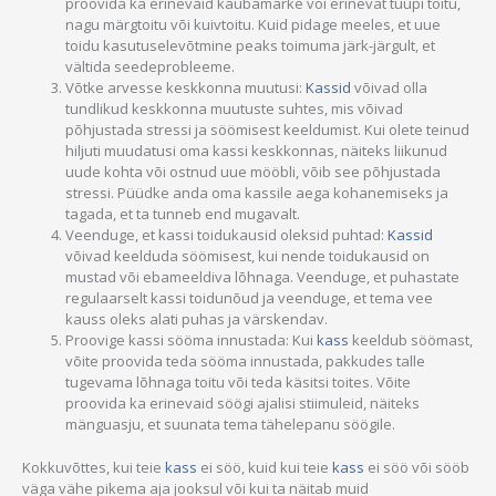
proovida ka erinevaid kaubamärke või erinevat tüüpi toitu,
nagu märgtoitu või kuivtoitu. Kuid pidage meeles, et uue
toidu kasutuselevõtmine peaks toimuma järk-järgult, et
vältida seedeprobleeme.
Võtke arvesse keskkonna muutusi:
Kassid
võivad olla
tundlikud keskkonna muutuste suhtes, mis võivad
põhjustada stressi ja söömisest keeldumist. Kui olete teinud
hiljuti muudatusi oma kassi keskkonnas, näiteks liikunud
uude kohta või ostnud uue mööbli, võib see põhjustada
stressi. Püüdke anda oma kassile aega kohanemiseks ja
tagada, et ta tunneb end mugavalt.
Veenduge, et kassi toidukausid oleksid puhtad:
Kassid
võivad keelduda söömisest, kui nende toidukausid on
mustad või ebameeldiva lõhnaga. Veenduge, et puhastate
regulaarselt kassi toidunõud ja veenduge, et tema vee
kauss oleks alati puhas ja värskendav.
Proovige kassi sööma innustada: Kui
kass
keeldub söömast,
võite proovida teda sööma innustada, pakkudes talle
tugevama lõhnaga toitu või teda käsitsi toites. Võite
proovida ka erinevaid söögi ajalisi stiimuleid, näiteks
mänguasju, et suunata tema tähelepanu söögile.
Kokkuvõttes, kui teie
kass
ei söö, kuid kui teie
kass
ei söö või sööb
väga vähe pikema aja jooksul või kui ta näitab muid