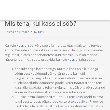
Mis teha, kui kass ei söö?
Posted on
6. mai 2023
by
kass
Kui teie
kass
ei söö, võib see olla murettekitav märk tema tervise
kohta. Kasside söömisest keeldumine võib olla tingitud erinevatest
teguritest, alates seedehäiretest kuni stressini. Siin on mõned
näpunäited, mida saate proovida, kui teie
kass
ei taha süüa:
Konsulteerige loomaarstiga: Kui teie
kass
on pikka aega
söömisest keeldunud või kui täheldate ka muid
haigusnähte, nagu oksendamine, kõhulahtisus või letargia,
tuleb pöörduda loomaarsti poole. Veterinaararst saab teie
kassi üle vaadata ja teha kindlaks, mis võib olla põhjustanud
söömisest keeldumist ning määrata sobiva ravi.
Püüdke lemmiklooma
toit
muuta: Kui teie
kass
keeldub oma
tavalisest toidust, võite proovida teist toiduvalikut. Proovige
pakkuda talle teistsugust maitset või tekstuurset toitu. Võite