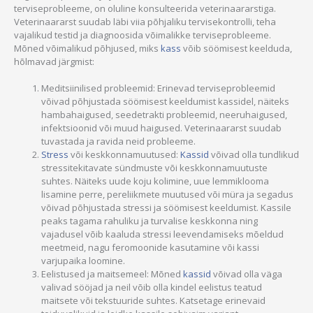
terviseprobleeme, on oluline konsulteerida veterinaararstiga.
Veterinaararst suudab läbi viia põhjaliku tervisekontrolli, teha
vajalikud testid ja diagnoosida võimalikke terviseprobleeme.
Mõned võimalikud põhjused, miks
kass
võib söömisest keelduda,
hõlmavad järgmist:
Meditsiinilised probleemid: Erinevad terviseprobleemid
võivad põhjustada söömisest keeldumist kassidel, näiteks
hambahaigused, seedetrakti probleemid, neeruhaigused,
infektsioonid või muud haigused. Veterinaararst suudab
tuvastada ja ravida neid probleeme.
Stress
või keskkonnamuutused:
Kassid
võivad olla tundlikud
stressitekitavate sündmuste või keskkonnamuutuste
suhtes. Näiteks uude koju kolimine, uue lemmiklooma
lisamine perre, pereliikmete muutused või müra ja segadus
võivad põhjustada stressi ja söömisest keeldumist. Kassile
peaks tagama rahuliku ja turvalise keskkonna ning
vajadusel võib kaaluda stressi leevendamiseks mõeldud
meetmeid, nagu feromoonide kasutamine või kassi
varjupaika loomine.
Eelistused ja maitsemeel: Mõned
kassid
võivad olla väga
valivad sööjad ja neil võib olla kindel eelistus teatud
maitsete või tekstuuride suhtes. Katsetage erinevaid