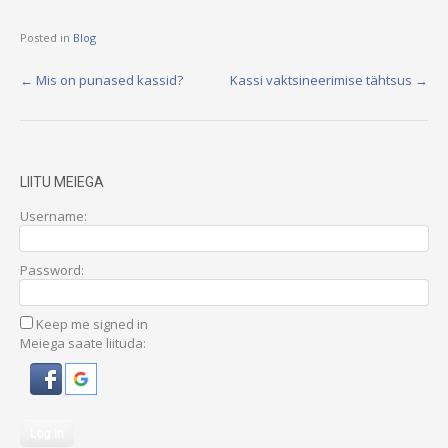
Posted in
Blog
Post
←
Mis on punased kassid?
Kassi vaktsineerimise tähtsus
→
navigation
LIITU MEIEGA
Username:
Password:
Keep me signed in
Meiega saate liituda:
Log In