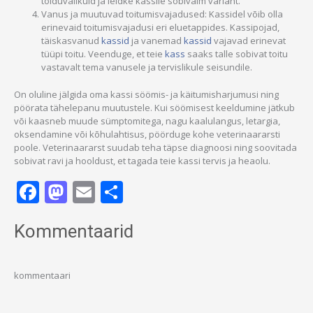
toiduvalikuid ja leidke kassile sobivaim variant.
Vanus ja muutuvad toitumisvajadused: Kassidel võib olla
erinevaid toitumisvajadusi eri eluetappides. Kassipojad,
täiskasvanud
kassid
ja vanemad
kassid
vajavad erinevat
tüüpi toitu. Veenduge, et teie
kass
saaks talle sobivat toitu
vastavalt tema vanusele ja tervislikule seisundile.
On oluline jälgida oma kassi söömis- ja käitumisharjumusi ning
pöörata tähelepanu muutustele. Kui söömisest keeldumine jätkub
või kaasneb muude sümptomitega, nagu kaalulangus, letargia,
oksendamine või kõhulahtisus, pöörduge kohe veterinaararsti
poole. Veterinaararst suudab teha täpse diagnoosi ning soovitada
sobivat ravi ja hooldust, et tagada teie kassi tervis ja heaolu.
Facebook
Mastodon
Email
Share
Kommentaarid
kommentaari