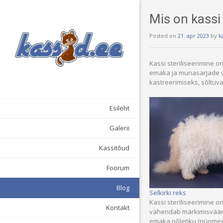
Mis on kassi 
Posted on
21. apr 2023
by
k
Kassi steriliseerimine o
emaka ja munasarjade v
kastreerimiseks, sõltuva
Esileht
Galerii
Kassitõud
Foorum
Blog
Selkirki reks
Kassi steriliseerimine 
Kontakt
vähendab märkimisväärs
emaka põletiku (püomeetr