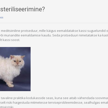
steriliseerimine?
ass
n meditsiiniline protseduur, mille käigus eemaldatakse kassi suguelundid op
õi munandite eemaldamise kaudu. Seda protseduuri nimetatakse ka kast
lt kassi soost.
on tavaline praktika kodukasside seas, kuna see aitab vähendada soovima
elt riski haigestuda mitmetesse terviseprobleemidesse, sealhulgas emak
ia) riski.