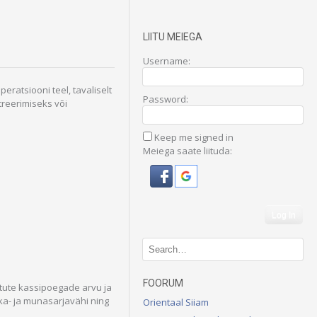
LIITU MEIEGA
Username:
eratsiooni teel, tavaliselt
Password:
reerimiseks või
Keep me signed in
Meiega saate liituda:
Log In
FOORUM
tute kassipoegade arvu ja
a- ja munasarjavähi ning
Orientaal Siiam