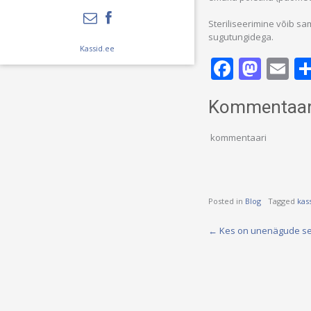
Steriliseerimine võib sa
sugutungidega.
Kassid.ee
Facebo
Mas
Em
Kommentaar
kommentaari
Posted in
Blog
Tagged
kass
Post
←
Kes on unenägude sel
navigation