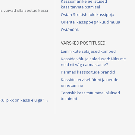
Kassiomanike eelistused
kassitarvete ostmisel
is võivad olla seotud kassi
Ostan Scottish fold kassipoja
Oriental kassipoeg 4 kuud müüa
Ost/müük
VÄRSKED POSTITUSED
Lemmikute salajased kombed
Kasside võlu ja saladused: Miks me
neid nii väga armastame?
Parimad kassitoitude brändid
Kasside tervisehäired ja nende
ennetamine
Tervislik kassitoitumine: olulised
toitained
Kui pikk on kassi eluiga?
→