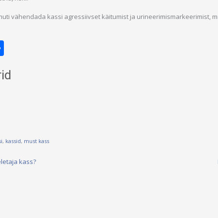
muti vähendada kassi agressiivset käitumist ja urineerimismarkeerimist, m
ok
todon
ail
Share
id
i
,
kassid
,
must kass
etaja kass?