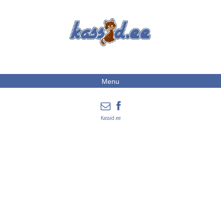
Menu
Kassid.ee