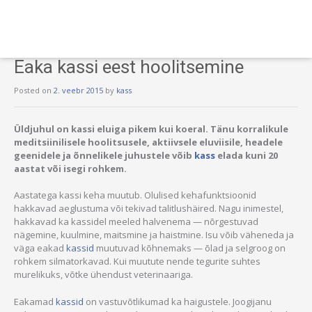
Eaka kassi eest hoolitsemine
Posted on
2. veebr 2015
by
kass
Üldjuhul on kassi eluiga pikem kui koeral. Tänu korralikule
meditsiinilisele hoolitsusele, aktiivsele eluviisile, headele
geenidele ja õnnelikele juhustele võib
kass
elada kuni 20
aastat või isegi rohkem.
Aastatega kassi keha muutub. Olulised kehafunktsioonid
hakkavad aeglustuma või tekivad talitlushäired. Nagu inimestel,
hakkavad ka kassidel meeled halvenema — nõrgestuvad
nägemine, kuulmine, maitsmine ja haistmine. Isu võib väheneda ja
väga eakad
kassid
muutuvad kõhnemaks — õlad ja selgroog on
rohkem silmatorkavad. Kui muutute nende tegurite suhtes
murelikuks, võtke ühendust veterinaariga.
Eakamad
kassid
on vastuvõtlikumad ka haigustele. Joogijanu