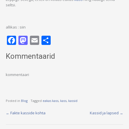
seltsi.
allikas : siin
Facebook
Mastodon
Email
Share
Kommentaarid
kommentaari
Posted in
Blog
Tagged
eakas kass
,
kass
,
kassid
Post
←
Fakte kasside kohta
Kassid ja lapsed
→
navigation