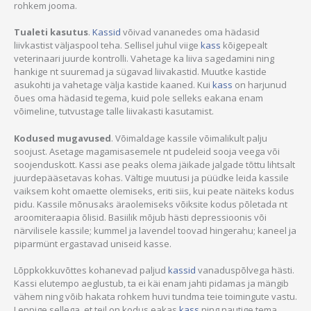
rohkem jooma.
Tualeti kasutus
.
Kassid
võivad vananedes oma hädasid
liivkastist väljaspool teha. Sellisel juhul viige
kass
kõigepealt
veterinaari juurde kontrolli. Vahetage ka liiva sagedamini ning
hankige nt suuremad ja sügavad liivakastid. Muutke kastide
asukohti ja vahetage välja kastide kaaned. Kui
kass
on harjunud
õues oma hädasid tegema, kuid pole selleks eakana enam
võimeline, tutvustage talle liivakasti kasutamist.
Kodused mugavused
. Võimaldage kassile võimalikult palju
soojust. Asetage magamisasemele nt pudeleid sooja veega või
soojenduskott. Kassi ase peaks olema jäikade jalgade tõttu lihtsalt
juurdepääsetavas kohas. Vältige muutusi ja püüdke leida kassile
vaiksem koht omaette olemiseks, eriti siis, kui peate näiteks kodus
pidu. Kassile mõnusaks äraolemiseks võiksite kodus põletada nt
aroomiteraapia õlisid. Basiilik mõjub hästi depressioonis või
närvilisele kassile; kummel ja lavendel toovad hingerahu; kaneel ja
piparmünt ergastavad uniseid kasse.
Lõppkokkuvõttes kohanevad paljud
kassid
vanaduspõlvega hästi.
Kassi elutempo aeglustub, ta ei käi enam jahti pidamas ja mängib
vähem ning võib hakata rohkem huvi tundma teie toimingute vastu.
Leppige sellega, et teil on kodus eakas
kass
ning nautige tema