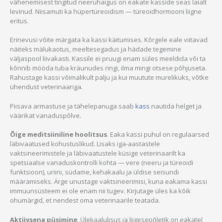
vähenemisest tingitud neeruhaigus on eakate kasside seas laialt
levinud. Niisamuti ka hüpertüreoidism — türeoidhormooni liigne
eritus.
Erinevusi võite märgata ka kassi käitumises. Kõrgele eale viitavad
näiteks mälukaotus, meeltesegadus ja hädade tegemine
väljaspool liivakasti. Kassile ei pruugi enam süles meeldida või ta
kõnnib mööda tuba kräunudes ringi, ilma mingi otsese põhjuseta.
Rahustage kassi võimalikult palju ja kui muutute murelikuks, võtke
ühendust veterinaariga.
Piisava armastuse ja tähelepanuga saab
kass
nautida helget ja
väärikat vanaduspõlve.
Õige meditsiiniline hoolitsus
. Eaka kassi puhul on regulaarsed
läbivaatused kohustuslikud. Lisaks iga-aastastele
vaktsineerimistele ja läbivaatustele küsige veterinaarilt ka
spetsiaalse vanaduskontrolli kohta — vere (neeru ja türeoidi
funktsioon), uriini, südame, kehakaalu ja üldise seisundi
määramiseks. Ärge unustage vaktsineerimisi, kuna eakama kassi
immuunsüsteem ei ole enam nii tugev. Kirjutage üles ka kõik
ohumärgid, et nendest oma veterinaarile teatada.
Aktiivsena püsimine
. Ülekaalulisus ja liigesepõletik on eakatel