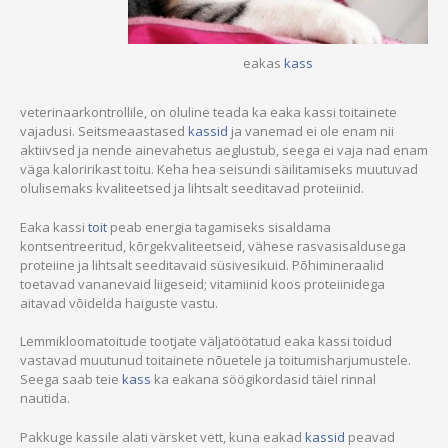
eakas
kass
veterinaarkontrollile, on oluline teada ka eaka kassi toitainete
vajadusi. Seitsmeaastased
kassid
ja vanemad ei ole enam nii
aktiivsed ja nende ainevahetus aeglustub, seega ei vaja nad enam
väga kaloririkast toitu. Keha hea seisundi säilitamiseks muutuvad
olulisemaks kvaliteetsed ja lihtsalt seeditavad proteiinid.
Eaka kassi
toit
peab energia tagamiseks sisaldama
kontsentreeritud, kõrgekvaliteetseid, vähese rasvasisaldusega
proteiine ja lihtsalt seeditavaid süsivesikuid. Põhimineraalid
toetavad vananevaid liigeseid; vitamiinid koos proteiinidega
aitavad võidelda haiguste vastu.
Lemmikloomatoitude tootjate väljatöötatud eaka kassi toidud
vastavad muutunud toitainete nõuetele ja toitumisharjumustele.
Seega saab teie
kass
ka eakana söögikordasid täiel rinnal
nautida.
Pakkuge kassile alati värsket vett, kuna eakad
kassid
peavad