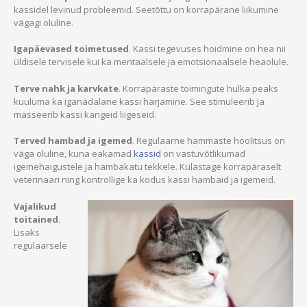
kassidel levinud probleemid. Seetõttu on korrapärane liikumine
vägagi oluline.
Igapäevased toimetused
. Kassi tegevuses hoidmine on hea nii
üldisele tervisele kui ka mentaalsele ja emotsionaalsele heaolule.
Terve nahk ja karvkate
. Korrapäraste toimingute hulka peaks
kuuluma ka iganädalane kassi harjamine. See stimuleerib ja
masseerib kassi kangeid liigeseid.
Terved hambad ja igemed
. Regulaarne hammaste hoolitsus on
väga oluline, kuna eakamad
kassid
on vastuvõtlikumad
igemehaigustele ja hambakatu tekkele. Külastage korrapäraselt
veterinaari ning kontrollige ka kodus kassi hambaid ja igemeid.
Vajalikud
toitained
.
Lisaks
regulaarsele