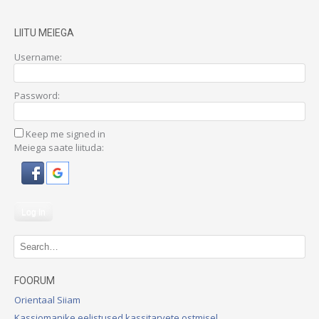
LIITU MEIEGA
Username:
Password:
Keep me signed in
Meiega saate liituda:
Log In
FOORUM
Orientaal Siiam
Kassiomanike eelistused kassitarvete ostmisel