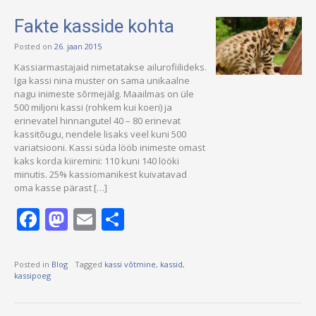
Fakte kasside kohta
Posted on
26. jaan 2015
Kassiarmastajaid nimetatakse ailurofiilideks.
Iga kassi nina muster on sama unikaalne
nagu inimeste sõrmejälg. Maailmas on üle
500 miljoni kassi (rohkem kui koeri) ja
erinevatel hinnangutel 40 – 80 erinevat
kassitõugu, nendele lisaks veel kuni 500
variatsiooni. Kassi süda lööb inimeste omast
kaks korda kiiremini: 110 kuni 140 lööki
minutis. 25% kassiomanikest kuivatavad
oma kasse pärast […]
Facebook
Mastodon
Email
Share
Posted in
Blog
Tagged
kassi võtmine
,
kassid
,
kassipoeg