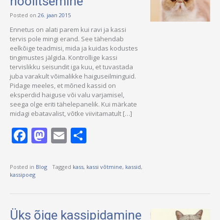
hoolitsemine
Posted on
26. jaan 2015
Ennetus on alati parem kui ravi ja kassi
tervis pole mingi erand. See tähendab
eelkõige teadmisi, mida ja kuidas kodustes
tingimustes jälgida. Kontrollige kassi
tervislikku seisundit iga kuu, et tuvastada
juba varakult võimalikke haiguseilminguid.
Pidage meeles, et mõned kassid on
eksperdid haiguse või valu varjamisel,
seega olge eriti tähelepanelik. Kui märkate
midagi ebatavalist, võtke viivitamatult […]
Facebook
Mastodon
Email
Share
Posted in
Blog
Tagged
kass
,
kassi võtmine
,
kassid
,
kassipoeg
Üks õige kassipidamine