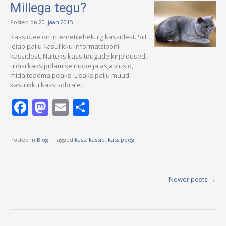
Millega tegu?
Posted on
20. jaan 2015
Kassid.ee on internetilehekülg kassidest. Siit
leiab palju kasulikku informatsiooni
kassidest. Näiteks kassitõugude kirjeldused,
üldisi kassipidamise nippe ja asjaolusid,
mida teadma peaks. Lisaks palju muud
kasulikku kassisõbrale.
Facebook
Mastodon
Email
Share
Posted in
Blog
Tagged
kass
,
kassid
,
kassipoeg
Posts
Newer posts
→
navigation