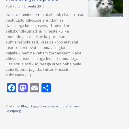
Posted on
12. veebr 2015
Kassi omamine peres aitab palju kaasa laste
vastutustundlikkuse arendamisel.
Kassidega koos kasvavad lapsed on
seltskondlikumad nii inimeste kui ka
loomadega. Lastel on ka paremad
suhtlemisoskused. Kassiga koos elavatel
lastel on erinevate looma allergiate
väljakujunemine vähem tõenäolisem. Vahel
võivad lapsed olla aga lemmikloomadega
liiga entusiastlikud, seega ei tee paha neile
veidi õpetusi jagada. Imikud Kasside
suhtumine […]
Facebook
Mastodon
Email
Share
Posted in
Blog
Tagged
kass
,
kassi võtmine
,
kassid
,
kassipoeg