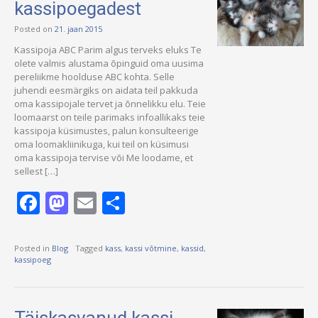
kassipoegadest
Posted on
21. jaan 2015
Kassipoja ABC Parim algus terveks eluks Te
olete valmis alustama õpinguid oma uusima
pereliikme hoolduse ABC kohta. Selle
juhendi eesmärgiks on aidata teil pakkuda
oma kassipojale tervet ja õnnelikku elu. Teie
loomaarst on teile parimaks infoallikaks teie
kassipoja küsimustes, palun konsulteerige
oma loomakliinikuga, kui teil on küsimusi
oma kassipoja tervise või Me loodame, et
sellest […]
Facebook
Mastodon
Email
Share
Posted in
Blog
Tagged
kass
,
kassi võtmine
,
kassid
,
kassipoeg