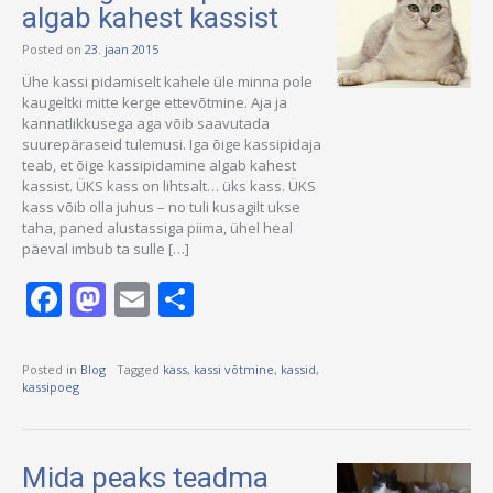
algab kahest kassist
Posted on
23. jaan 2015
Ühe kassi pidamiselt kahele üle minna pole
kaugeltki mitte kerge ettevõtmine. Aja ja
kannatlikkusega aga võib saavutada
suurepäraseid tulemusi. Iga õige kassipidaja
teab, et õige kassipidamine algab kahest
kassist. ÜKS kass on lihtsalt… üks kass. ÜKS
kass võib olla juhus – no tuli kusagilt ukse
taha, paned alustassiga piima, ühel heal
päeval imbub ta sulle […]
Facebook
Mastodon
Email
Share
Posted in
Blog
Tagged
kass
,
kassi võtmine
,
kassid
,
kassipoeg
Mida peaks teadma