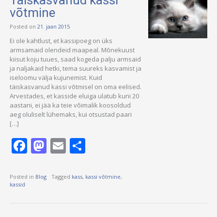
Täiskasvanud kassi
võtmine
Posted on
21. jaan 2015
Ei ole kahtlust, et kassipoeg on üks
armsamaid olendeid maapeal. Mõnekuust
kiisut koju tuues, saad kogeda palju armsaid
ja naljakaid hetki, tema suureks kasvamist ja
iseloomu välja kujunemist. Kuid
täiskasvanud kassi võtmisel on oma eelised.
Arvestades, et kasside eluiga ulatub kuni 20
aastani, ei jää ka teie võimalik koosoldud
aeg oluliselt lühemaks, kui otsustad paari
[…]
Facebook
Mastodon
Email
Share
Posted in
Blog
Tagged
kass
,
kassi võtmine
,
kassid