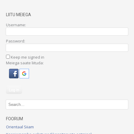
LIITU MEIEGA
Username:
Password:
Keep me signed in
Meiega saate liituda:
Log In
FOORUM
Orientaal Siiam