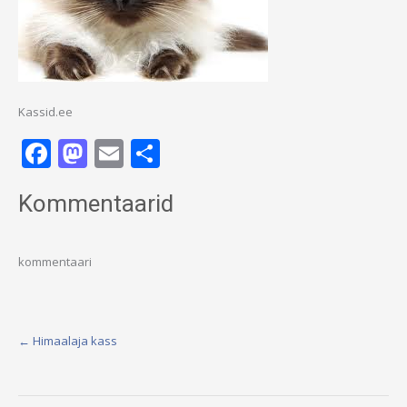
Kassid.ee
Facebook
Mastodon
Email
Share
Kommentaarid
kommentaari
Post
←
Himaalaja kass
navigation