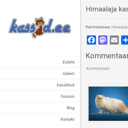
Himaalaja ka
Paritolumaa:
Himaalaj
F
M
E
ac
as
m
Kommentaar
e
to
ai
Esileht
b
d
l
kommentaari
o
o
Galerii
o
n
Kassitõud
k
Foorum
Blog
Kontakt