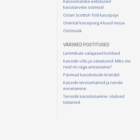
Kassiomanike eelistused
kassitarvete ostmisel
Ostan Scottish fold kassipoja
Oriental kassipoeg 4 kuud müüa
Ost/müük
VÄRSKED POSTITUSED
Lemmikute salajased kombed
Kasside võlu ja saladused: Miks me
neid nii väga armastame?
Parimad kassitoitude brändid
Kasside tervisehäired ja nende
ennetamine
Tervislik kassitoitumine: olulised
toitained