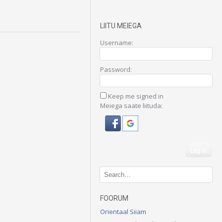
LIITU MEIEGA
Username:
Password:
Keep me signed in
Meiega saate liituda:
Log In
FOORUM
Orientaal Siiam