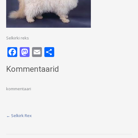
Selkirki reks
Facebook
Mastodon
Email
Share
Kommentaarid
kommentaari
Post
←
Selkirk Rex
navigation