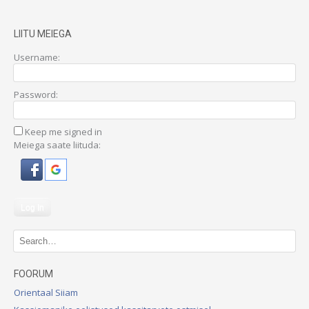
LIITU MEIEGA
Username:
Password:
Keep me signed in
Meiega saate liituda:
Log In
FOORUM
Orientaal Siiam