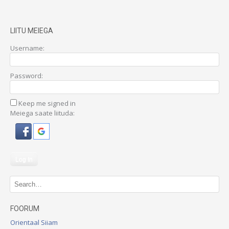
LIITU MEIEGA
Username:
Password:
Keep me signed in
Meiega saate liituda:
Log In
FOORUM
Orientaal Siiam