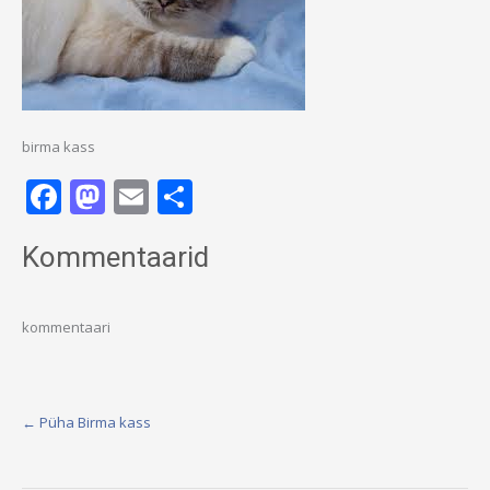
birma kass
Facebook
Mastodon
Email
Share
Kommentaarid
kommentaari
Post
←
Püha Birma kass
navigation