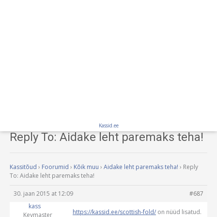
Kassid.ee
Reply To: Aidake leht paremaks teha!
Kassitõud
›
Foorumid
›
Kõik muu
›
Aidake leht paremaks teha!
›
Reply
To: Aidake leht paremaks teha!
30. jaan 2015 at 12:09
#687
kass
https://kassid.ee/scottish-fold/
on nüüd lisatud.
Keymaster