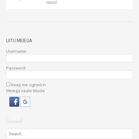
tänud
LIITU MEIEGA
Username:
Password:
Keep me signed in
Meiega saate liituda:
Log In